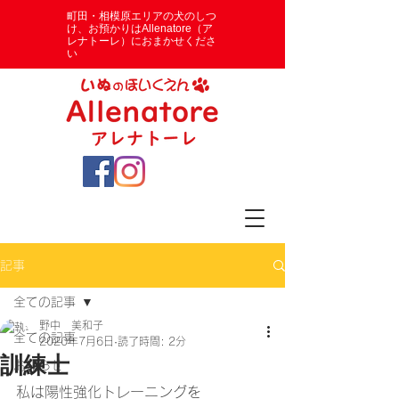
​町田・相模原エリアの犬のしつ
け、お預かりはAllenatore（ア
レナトーレ）におまかせくださ
い
記事
全ての記事
野中 美和子
全ての記事
2020年7月6日
読了時間: 2分
訓練士
お知らせ
私は陽性強化トレーニングを