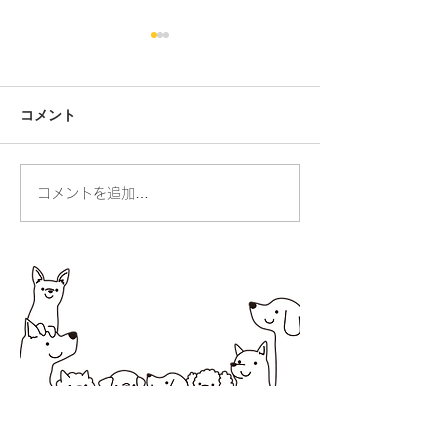
コメント
人の命・動物の命
コメントを追加…
お散歩ができる
りました
所在地 〒194-0037 町田市木曽西1-2-20オオ