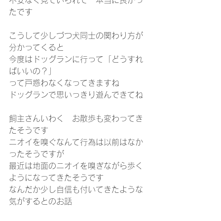
不安なく見ていられて　本当に良かっ
たです
こうして少しづつ犬同士の関わり方が
分かってくると
今度はドッグランに行って「どうすれ
ばいいの？」
って戸惑わなくなってきますね
ドッグランで思いっきり遊んできてね
飼主さんいわく　お散歩も変わってき
たそうです
ニオイを嗅ぐなんて行為は以前はなか
ったそうですが
最近は地面のニオイを嗅ぎながら歩く
ようになってきたそうです
なんだか少し自信も付いてきたような
気がするとのお話