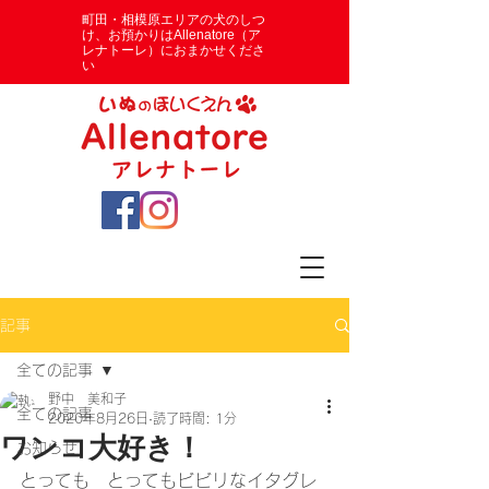
​町田・相模原エリアの犬のしつ
け、お預かりはAllenatore（ア
レナトーレ）におまかせくださ
い
記事
全ての記事
野中 美和子
全ての記事
2020年8月26日
読了時間: 1分
ワンコ大好き！
お知らせ
とっても　とってもビビリなイタグレ