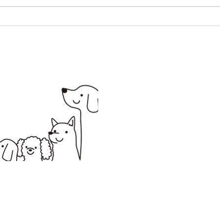
お散
した
お気軽にお問い
☎ 090-6011
※トレーニング中は電話に出られ
お昼１２時から１３時３０分く
夕方１７時から送迎に出かけて
申し訳ありません。
​ メールでのお問合せもご利用
​＊ドッグトレーナー 
週１日でもOKです
時給1,
226～お願い
​ 犬と遊べるトレーナ
10時～17時の間で４