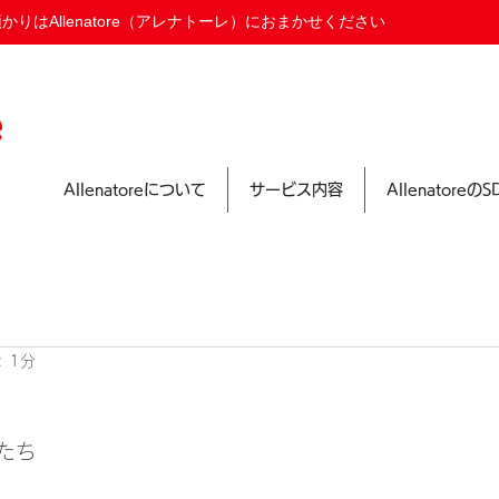
りはAllenatore（アレナトーレ）におまかせください
Allenatoreについて
サービス内容
Allenatoreの
 1分
たち