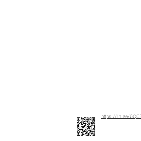
所在地 〒194-0037 町田市木
営業時間 10：00～18：00
定休日 日曜・祝日
サービス提供エリア 町田市・相
お問合せは電話またはLI
アレナトーレの公式LI
https://lin.ee/6Q
QRコードからもLINE
お気軽に
お問合せく