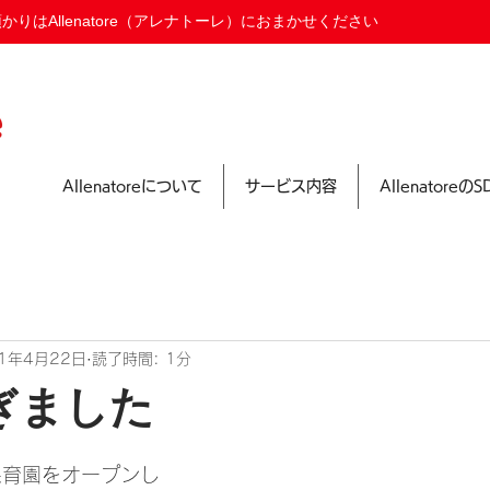
りはAllenatore（アレナトーレ）におまかせください
Allenatoreについて
サービス内容
Allenatoreの
21年4月22日
読了時間: 1分
ぎました
日
保育園をオープンし