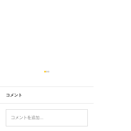
コメント
人の命・動物の命
コメントを追加…
お散歩ができる
りました