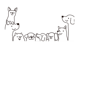
所在地 〒194-0037 町田市木曽西1-2-20オオ
ノビル１
営業時間 10：00～18：00
定休日 日曜・祝日
サービス提供エリア 町田市・相模原市
お問合せは電話またはLINEからお
願いします。
アレナトーレの公式LINE
https://lin.ee/6QCSbhO
QRコードからもLINE登録できま
す。