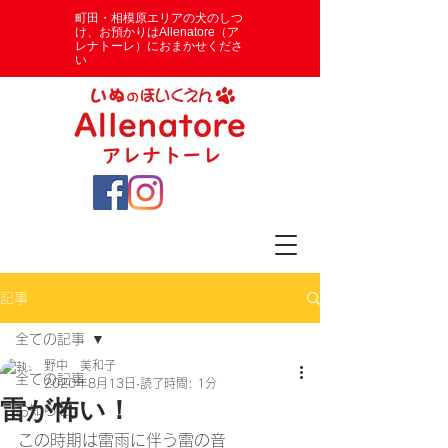
​町田・相模原エリアの犬のしつ
け、お預かりはAllenatore（ア
レナトーレ）におまかせくださ
い
記事
全ての記事
野中 美和子
全ての記事
2020年8月13日
読了時間: 1分
雷が怖い！
お知らせ
この時期は雷雨に伴う雷の音