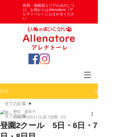
​町田・相模原エリアの犬のしつ
け、お預かりはAllenatore（ア
レナトーレ）におまかせくださ
い
記事
全ての記事
野中 美和子
全ての記事
2020年8月31日
読了時間: 2分
登園2クール 5日・6日・7
お知らせ
日・8日目