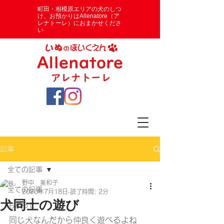
​町田・相模原エリアの犬のしつ
け、お預かりはAllenatore（ア
レナトーレ）におまかせくださ
い
記事
全ての記事
野中 美和子
全ての記事
2020年7月18日
読了時間: 2分
犬同士の遊び
お知らせ
同じ犬なんだから仲良く遊べるよね