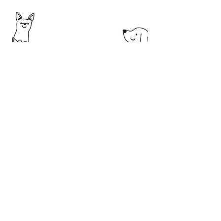
所在地 〒194-0037 町田市木曽西1-2-20オオ
ノビル１
営業時間 10：00～18：00
定休日 日曜・祝日
サービス提供エリア 町田市・相模原市
お問合せは電話またはLINEからお
願いします。
アレナトーレの公式LINE
https://lin.ee/6QCSbhO
QRコードからもLINE登録できま
す。