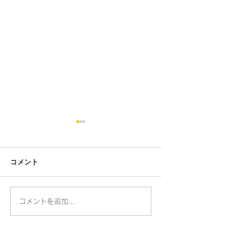
コメント
人の命・動物の命
コメントを追加…
お散歩ができる
りました