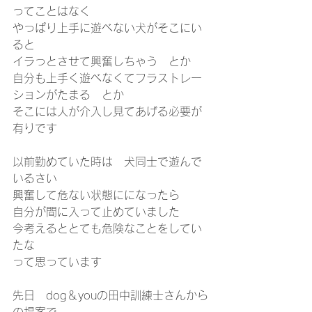
ってことはなく
やっぱり上手に遊べない犬がそこにい
ると
イラっとさせて興奮しちゃう　とか
自分も上手く遊べなくてフラストレー
ションがたまる　とか
そこには人が介入し見てあげる必要が
有りです
以前勤めていた時は　犬同士で遊んで
いるさい
興奮して危ない状態にになったら
自分が間に入って止めていました
今考えるととても危険なことをしてい
たな
って思っています
先日　dog＆youの田中訓練士さんから