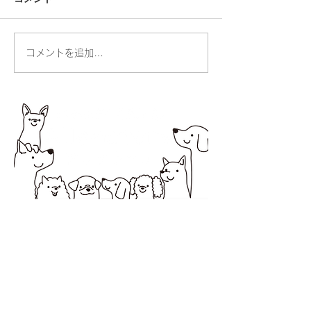
人の命・動物の命
コメントを追加…
お散歩ができる
りました
所在地 〒194-0037 町田市木曽西1-2-20オオ
ノビル１
営業時間 10：00～18：00
定休日 日曜・祝日
サービス提供エリア 町田市・相模原市