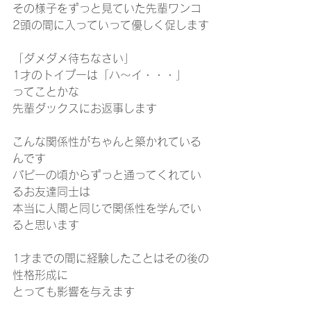
その様子をずっと見ていた先輩ワンコ
2頭の間に入っていって優しく促します
「ダメダメ待ちなさい」
1才のトイプーは「ハ～イ・・・」
ってことかな
先輩ダックスにお返事します
こんな関係性がちゃんと築かれている
んです
パピーの頃からずっと通ってくれてい
るお友達同士は
本当に人間と同じで関係性を学んでい
ると思います
1才までの間に経験したことはその後の
性格形成に
とっても影響を与えます