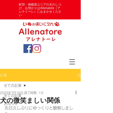
​町田・相模原エリアの犬のしつ
け、お預かりはAllenatore（ア
レナトーレ）におまかせくださ
い
記事
全ての記事
2023年7月16日
読了時間: 1分
全ての記事
犬の微笑ましい関係
お知らせ
先日久しぶりにゆっくりと観察しまし