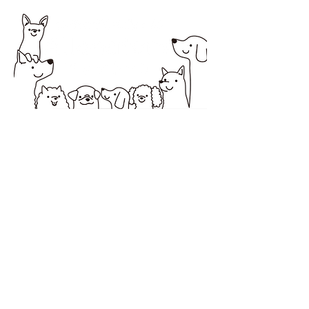
所在地 〒194-0037 町田市木曽西1-2-20オオ
ノビル１
営業時間 10：00～18：00
定休日 日曜・祝日
サービス提供エリア 町田市・相模原市
お問合せは電話またはLINEからお
願いします。
アレナトーレの公式LINE
https://lin.ee/6QCSbhO
QRコードからもLINE登録できま
す。