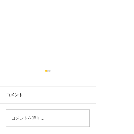
コメント
人の命・動物の命
コメントを追加…
お散歩ができる
りました