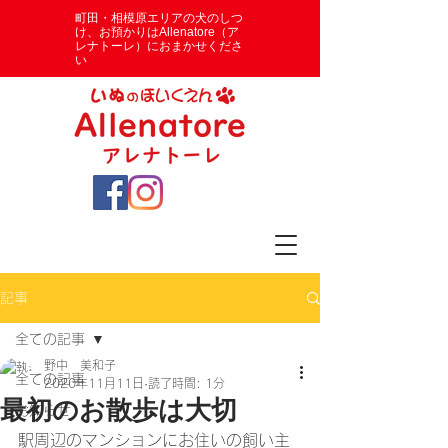
​町田・相模原エリアの犬のしつ
け、お預かりはAllenatore（ア
レナトーレ）におまかせくださ
い
記事
全ての記事
野中 美和子
全ての記事
2020年11月11日
読了時間: 1分
最初のお散歩は大切
お知らせ
駅周辺のマンションにお住いの飼い主