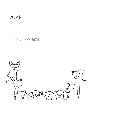
コメント
人の命・動物の命
コメントを追加…
お散歩ができる
りました
所在地 〒194-0037 町田市木曽西1-2-20オオ
ノビル１
営業時間 10：00～18：00