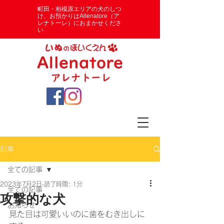
​町田・相模原エリアの犬のしつ
け、お預かりはAllenatore（ア
レナトーレ）におまかせくださ
い
記事
全ての記事
2023年7月2日
読了時間: 1分
全ての記事
攻撃的な犬
お知らせ
見た目は可愛いいのに歯をむき出しに