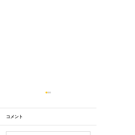
コメント
人の命・動物の命