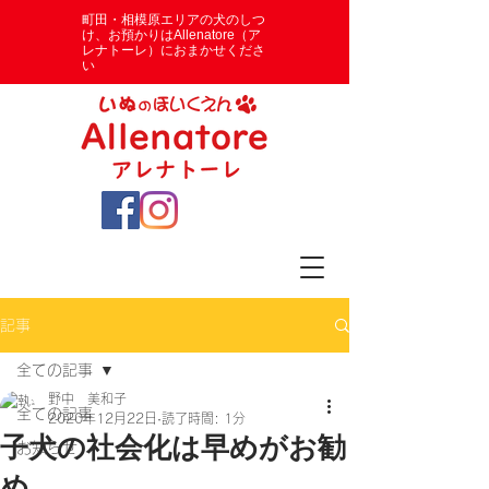
​町田・相模原エリアの犬のしつ
け、お預かりはAllenatore（ア
レナトーレ）におまかせくださ
い
記事
全ての記事
野中 美和子
全ての記事
2020年12月22日
読了時間: 1分
子犬の社会化は早めがお勧
お知らせ
め