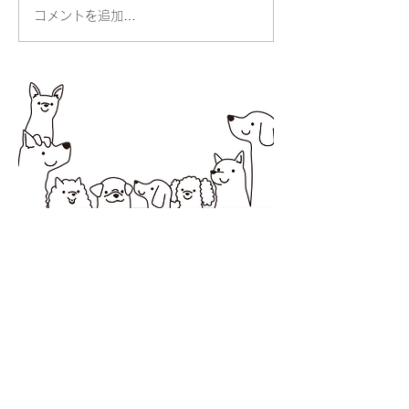
コメントを追加…
お散歩ができる
りました
所在地 〒194-0037 町田市木曽西1-2-20オオ
ノビル１
営業時間 10：00～18：00
定休日 日曜・祝日
サービス提供エリア 町田市・相模原市
お問合せは電話またはLINEからお
願いします。
アレナトーレの公式LINE