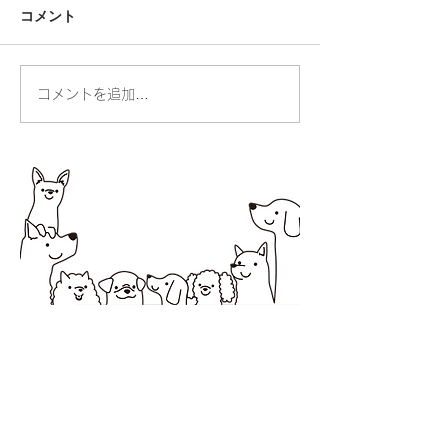
コメント
人の命・動物の命
コメントを追加…
お散歩ができる
りました
所在地 〒194-0037 町田市木曽西1-2-20オオ
ノビル１
営業時間 10：00～18：00
定休日 日曜・祝日
サービス提供エリア 町田市・相模原市