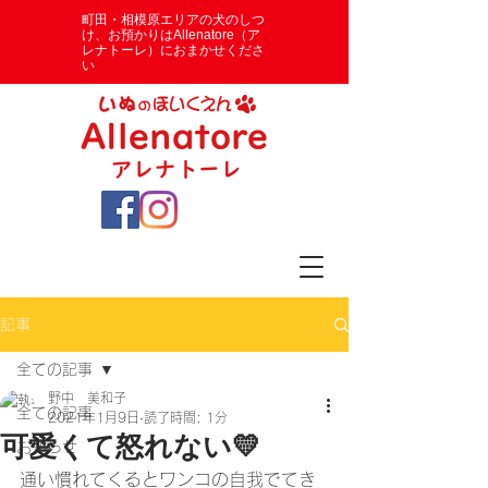
​町田・相模原エリアの犬のしつ
け、お預かりはAllenatore（ア
レナトーレ）におまかせくださ
い
記事
全ての記事
野中 美和子
全ての記事
2021年1月9日
読了時間: 1分
可愛くて怒れない💛
お知らせ
通い慣れてくるとワンコの自我でてき