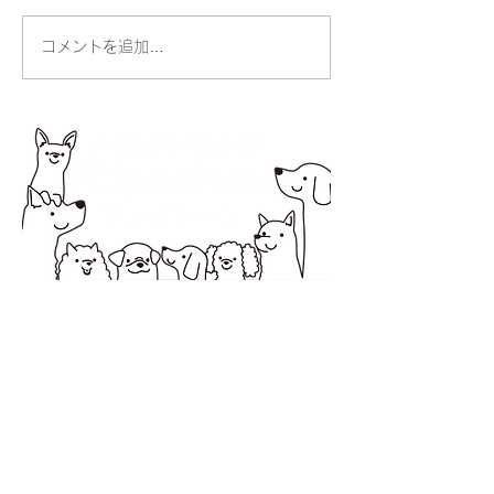
人の命・動物の命
コメントを追加…
お散歩ができる
りました
所在地 〒194-0037 町田市木曽西1-2-20オオ
ノビル１
営業時間 10：00～18：00
定休日 日曜・祝日
サービス提供エリア 町田市・相模原市
お問合せは電話またはLINEからお
願いします。