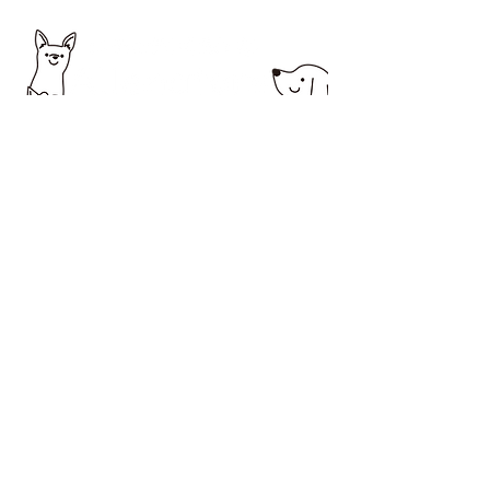
所在地 〒194-0037 町田市木曽西1-2-20オオ
ノビル１
営業時間 10：00～18：00
定休日 日曜・祝日
サービス提供エリア 町田市・相模原市
お問合せは電話またはLINEからお
願いします。
アレナトーレの公式LINE
https://lin.ee/6QCSbhO
QRコードからもLINE登録できま
す。