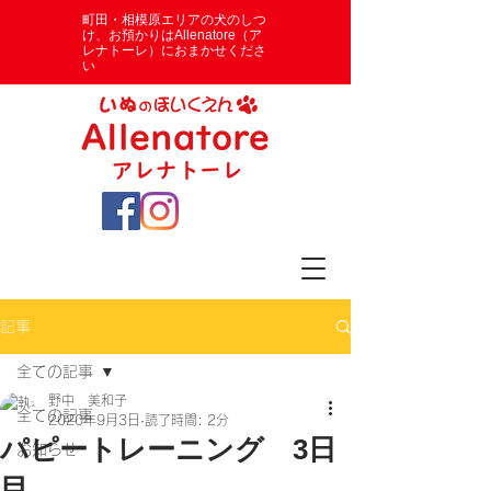
​町田・相模原エリアの犬のしつ
け、お預かりはAllenatore（ア
レナトーレ）におまかせくださ
い
記事
全ての記事
野中 美和子
全ての記事
2020年9月3日
読了時間: 2分
パピートレーニング 3日
お知らせ
目