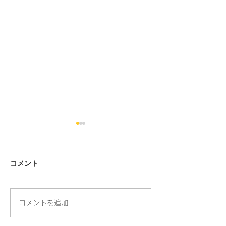
コメント
人の命・動物の命
コメントを追加…
お散歩ができる
りました