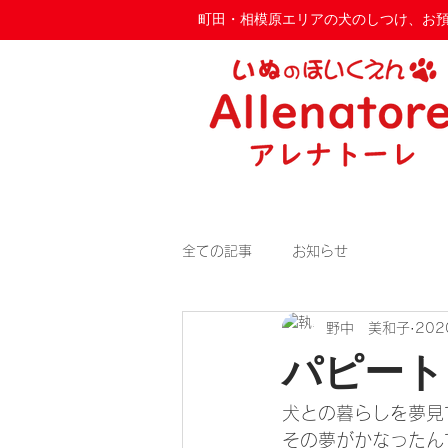
​町田・相模原エリアの犬のしつけ、お預か
全ての記事
お知らせ
野中 美和子
20
パピート
犬との暮らしを夢見
その夢がかなったん