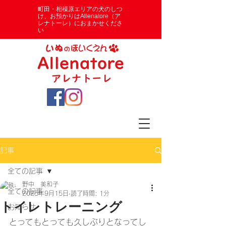
​町田・相模原エリアの犬のしつ
け、お預かりはAllenatore（ア
レナトーレ）におまかせくださ
い
記事
全ての記事
野中 美和子
全ての記事
2025年9月15日
読了時間: 1分
トイレトレーニング
お知らせ
とってもとっても久しぶりとなってし