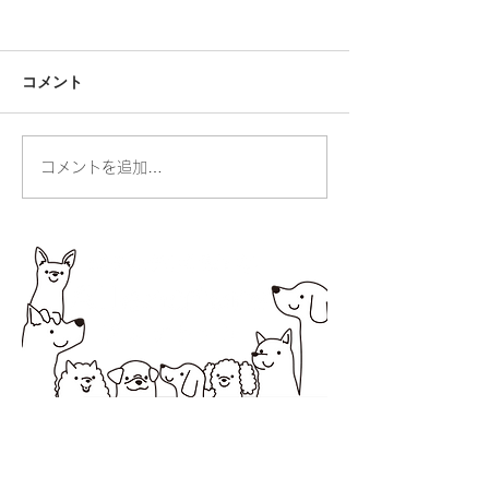
コメント
人の命・動物の命
コメントを追加…
お散歩ができる
りました
所在地 〒194-0037 町田市木曽西1-2-20オオ
ノビル１
営業時間 10：00～18：00