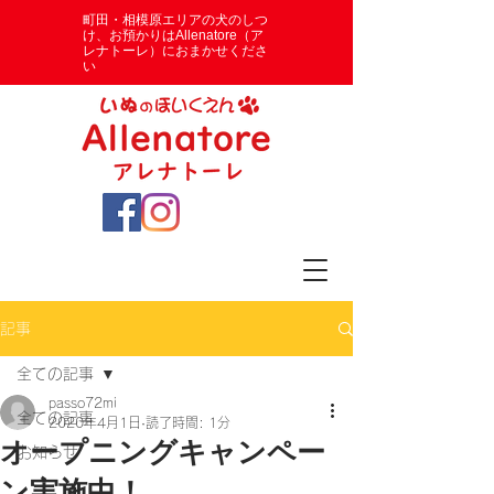
​町田・相模原エリアの犬のしつ
け、お預かりはAllenatore（ア
レナトーレ）におまかせくださ
い
記事
全ての記事
passo72mi
全ての記事
2020年4月1日
読了時間: 1分
オープニングキャンペー
お知らせ
ン実施中！