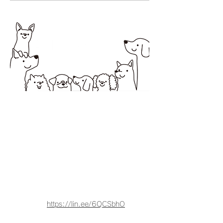
所在地 〒194-0037 町田市木曽西1-2-20オオ
ノビル１
営業時間 10：00～18：00
定休日 日曜・祝日
サービス提供エリア 町田市・相模原市
お問合せは電話またはLINEからお
願いします。
アレナトーレの公式LINE
https://lin.ee/6QCSbhO
QRコードからもLINE登録できま