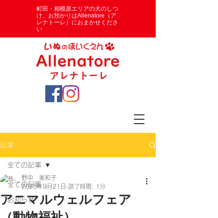
​町田・相模原エリアの犬のしつ
け、お預かりはAllenatore（ア
レナトーレ）におまかせくださ
い
記事
全ての記事
野中 美和子
全ての記事
2025年9月21日
読了時間: 1分
アニマルウェルフェア
お知らせ
（動物福祉）