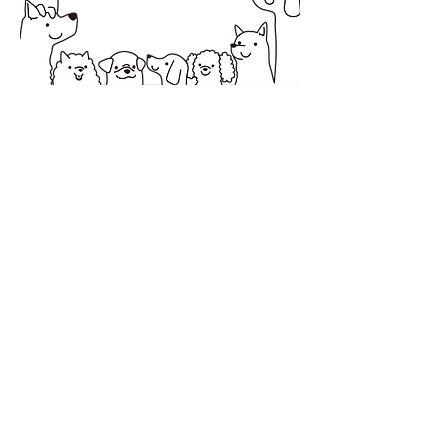
所在地 〒194-0037 町田市木曽西1-2-20オオ
ノビル１
営業時間 10：00～18：00
定休日 日曜・祝日
サービス提供エリア 町田市・相模原市
お問合せは電話またはLINEからお
願いします。
アレナトーレの公式LINE
https://lin.ee/6QCSbhO
QRコードからもLINE登録できま
す。
お気軽に
お問合せください。