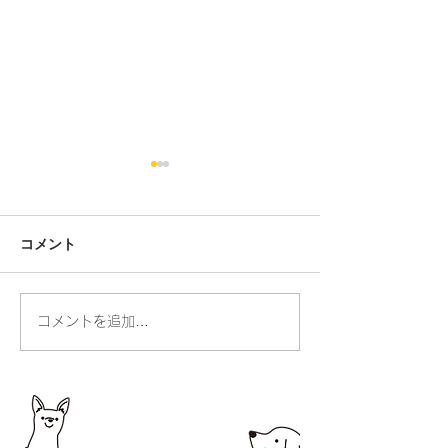
コメント
人の命・動物の命
コメントを追加…
お散歩ができる
りました